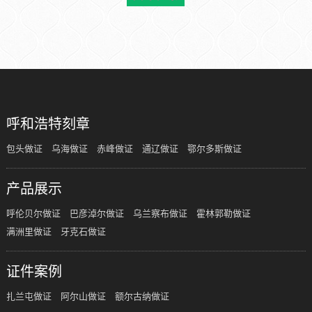
呼和浩特刻章
包头做证
乌海做证
赤峰做证
通辽做证
鄂尔多斯做证
产品展示
呼伦贝尔做证
巴彦淖尔做证
乌兰察布做证
霍林郭勒做证
满洲里做证
牙克石做证
证件案例
扎兰屯做证
阿尔山做证
额尔古纳做证