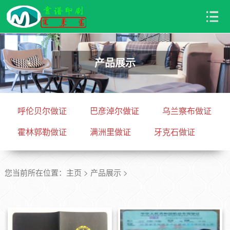
产品展示
呼伦贝尔做证
巴彦淖尔做证
乌兰察布做证
霍林郭勒做证
满洲里做证
牙克石做证
您当前所在位置：
主页
>
产品展示
>