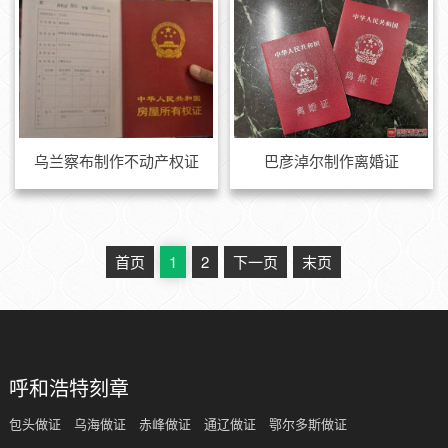
乌兰察布制作不动产权证
巴彦淖尔制作离婚证
首页
1
2
下一页
末页
呼和浩特刻章
包头做证
乌海做证
赤峰做证
通辽做证
鄂尔多斯做证