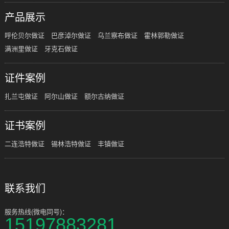
产品展示
呼伦贝尔做证
巴彦淖尔做证
乌兰察布做证
霍林郭勒做证
满洲里做证
牙克石做证
证件案例
扎兰屯做证
阿尔山做证
额尔古纳做证
证书案例
二连浩特做证
锡林浩特做证
丰镇做证
联系我们
服务热线(微电同号)：
15197883281