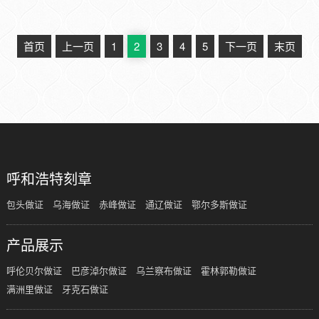
首页
上一页
1
2
3
4
5
下一页
末页
呼和浩特刻章
包头做证
乌海做证
赤峰做证
通辽做证
鄂尔多斯做证
产品展示
呼伦贝尔做证
巴彦淖尔做证
乌兰察布做证
霍林郭勒做证
满洲里做证
牙克石做证