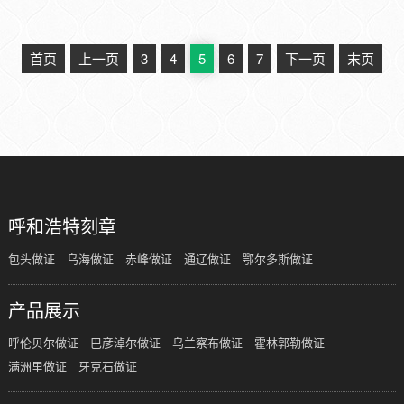
首页
上一页
3
4
5
6
7
下一页
末页
呼和浩特刻章
包头做证
乌海做证
赤峰做证
通辽做证
鄂尔多斯做证
产品展示
呼伦贝尔做证
巴彦淖尔做证
乌兰察布做证
霍林郭勒做证
满洲里做证
牙克石做证