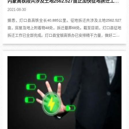
内蒙高铁段共涉及土地2562.527亩正加快征地拆迁工作,初步设计待批复
2021-08-30
据悉，灯口县高铁全长40.885公里。征地拆迁共涉及土地2562.527
亩，房屋及地上附着物48处，拆迁墓葬68处。截至目前，灯口县征地
拆迁工作已全部完成。灯口县宝银高铁办已安排精干力量，做好二...