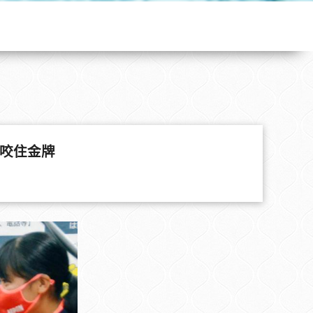
罩咬住金牌