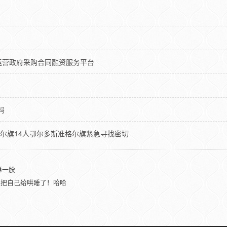
运营政府采购合同融资服务平台
吗
格尔旗14人鄂尔多斯准格尔旗紧急寻找密切
第一股
果把自己给哄睡了！哈哈