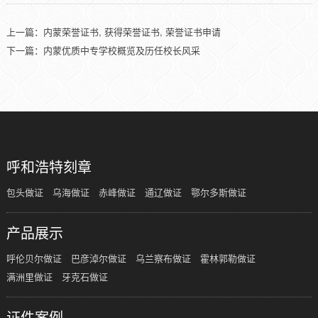
上一篇：
内蒙荣誉证书, 获得荣誉证书, 荣誉证书申请
下一篇：
内蒙优质中专学校概览及历任校长风采
呼和浩特刻章
包头做证
乌海做证
赤峰做证
通辽做证
鄂尔多斯做证
产品展示
呼伦贝尔做证
巴彦淖尔做证
乌兰察布做证
霍林郭勒做证
满洲里做证
牙克石做证
证件案例