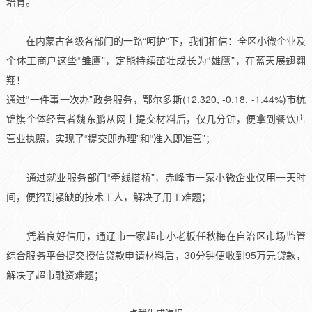
培育。
在内蒙古各级各部门的一路“呵护”下，我们相信：全区小微企业及
个体工商户这些“雏鹰”，定能持续茁壮成长为“雄鹰”，在蓝天展翅翱
翔！
通过“一件事一次办”政务服务，鄂尔多斯(12.320, -0.18, -1.44%)市杭
锦旗个体经营者魏东鹏从网上提交材料后，仅几分钟，便拿到餐饮店
营业执照，实现了“提交即办理”和“准入即准营”；
通过就业服务部门“牵线搭桥”，赤峰市一家小微企业仅用一天时
间，便招到紧缺的技术工人，解决了用工难题；
凭着良好信用，通辽市一家超市小老板任秋梅在自治区市场监管
综合服务平台提交授信贷款申请材料后，30分钟便收到95万元贷款，
解决了超市融资难题；