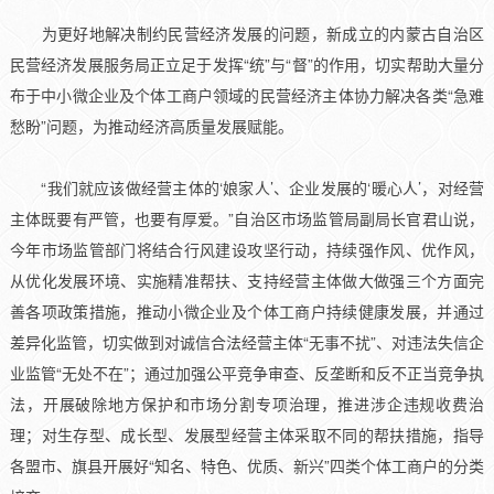
为更好地解决制约民营经济发展的问题，新成立的内蒙古自治区
民营经济发展服务局正立足于发挥“统”与“督”的作用，切实帮助大量分
布于中小微企业及个体工商户领域的民营经济主体协力解决各类“急难
愁盼”问题，为推动经济高质量发展赋能。
“我们就应该做经营主体的‘娘家人’、企业发展的‘暖心人’，对经营
主体既要有严管，也要有厚爱。”自治区市场监管局副局长官君山说，
今年市场监管部门将结合行风建设攻坚行动，持续强作风、优作风，
从优化发展环境、实施精准帮扶、支持经营主体做大做强三个方面完
善各项政策措施，推动小微企业及个体工商户持续健康发展，并通过
差异化监管，切实做到对诚信合法经营主体“无事不扰”、对违法失信企
业监管“无处不在”；通过加强公平竞争审查、反垄断和反不正当竞争执
法，开展破除地方保护和市场分割专项治理，推进涉企违规收费治
理；对生存型、成长型、发展型经营主体采取不同的帮扶措施，指导
各盟市、旗县开展好“知名、特色、优质、新兴”四类个体工商户的分类